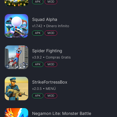
APK
MOD
Squad Alpha
v1.7.42 • Dinero Infinito
APK
MOD
Spider Fighting
v3.9.2 • Compras Gratis
APK
MOD
StrikeFortressBox
v2.0.5 • MENÚ
APK
MOD
Negamon Lite: Monster Battle