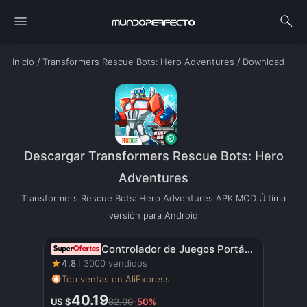
menu
search
Inicio
/
Transformers Rescue Bots: Hero Adventures
/
Download
Descargar Transformers Rescue Bots: Hero
Adventures
Transformers Rescue Bots: Hero Adventures APK MOD Última
versión para Android
Controlador de Juegos Portátil Original con Pantalla HD de 3.5 Pulgadas, Batería Recargable – Regalo de Navidad Perfecto para Gamers
★
4.8
3000 vendidos
Top ventas en AliExpress
40.19
US $
82.00
-50%